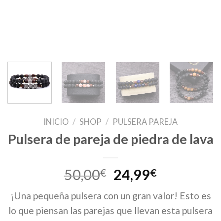
INICIO
/
SHOP
/
PULSERA PAREJA
Pulsera de pareja de piedra de lava
El
El
50,00
€
24,99
€
precio
precio
¡Una pequeña pulsera con un gran valor! Esto es
original
actual
lo que piensan las parejas que llevan esta pulsera
era:
es: