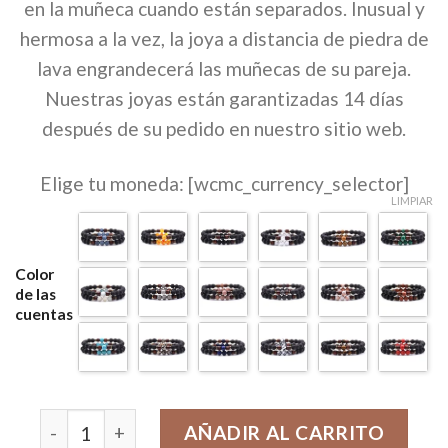
en la muñeca cuando están separados. Inusual y
50,00€.
24,99€.
hermosa a la vez, la joya a distancia de piedra de
lava engrandecerá las muñecas de su pareja.
Nuestras joyas están garantizadas 14 días
después de su pedido en nuestro sitio web.
Elige tu moneda: [wcmc_currency_selector]
LIMPIAR
Color
de las
cuentas
Pulsera de pareja de piedra de lava cantidad
AÑADIR AL CARRITO