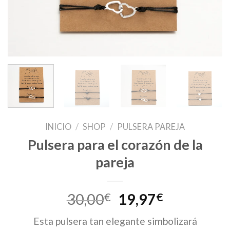
INICIO
/
SHOP
/
PULSERA PAREJA
Pulsera para el corazón de la
pareja
El
El
30,00
€
19,97
€
precio
precio
Esta pulsera tan elegante simbolizará
original
actual