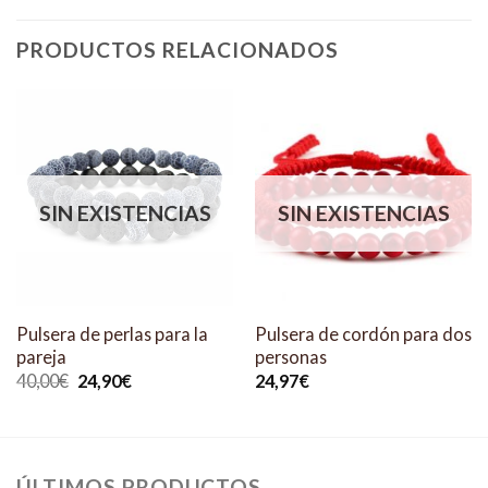
PRODUCTOS RELACIONADOS
SIN EXISTENCIAS
SIN EXISTENCIAS
Pulsera de perlas para la
Pulsera de cordón para dos
pareja
personas
El
El
40,00
€
24,90
€
24,97
€
precio
precio
original
actual
era:
es:
40,00€.
24,90€.
ÚLTIMOS PRODUCTOS