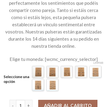
perfectamente los sentimientos que podéis
era:
es:
compartir como pareja. Tanto si estáis cerca
30,00€.
19,97€.
como si estáis lejos, esta pequeña pulsera
establecerá un vínculo sentimental entre
vosotros. Nuestras pulseras están garantizadas
durante los 14 días siguientes a su pedido en
nuestra tienda online.
Elige tu moneda: [wcmc_currency_selector]
LIMPIAR
Seleccione una
opción
Pulsera para el corazón de la pareja cantidad
AÑADIR AL CARRITO